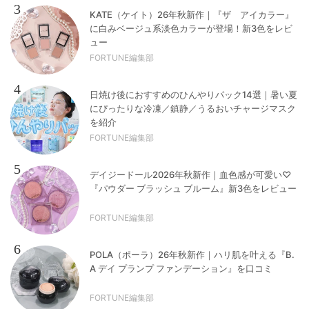
3
KATE（ケイト）26年秋新作｜『ザ アイカラー』
に白みベージュ系淡色カラーが登場！新3色をレビ
ュー
FORTUNE編集部
4
日焼け後におすすめのひんやりパック14選｜暑い夏
にぴったりな冷凍／鎮静／うるおいチャージマスク
を紹介
FORTUNE編集部
5
デイジードール2026年秋新作｜血色感が可愛い♡
『パウダー ブラッシュ ブルーム』新3色をレビュー
FORTUNE編集部
6
POLA（ポーラ）26年秋新作｜ハリ肌を叶える『B.
A デイ プランプ ファンデーション』を口コミ
FORTUNE編集部