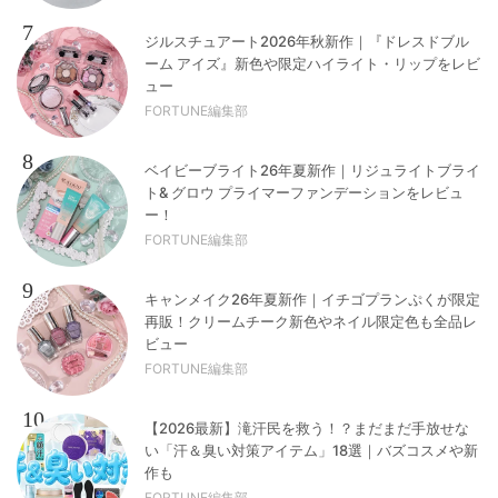
7
ジルスチュアート2026年秋新作｜『ドレスドブル
ーム アイズ』新色や限定ハイライト・リップをレビ
ュー
FORTUNE編集部
8
ベイビーブライト26年夏新作｜リジュライトブライ
ト& グロウ プライマーファンデーションをレビュ
ー！
FORTUNE編集部
9
キャンメイク26年夏新作｜イチゴプランぷくが限定
再販！クリームチーク新色やネイル限定色も全品レ
ビュー
FORTUNE編集部
10
【2026最新】滝汗民を救う！？まだまだ手放せな
い「汗＆臭い対策アイテム」18選｜バズコスメや新
作も
FORTUNE編集部