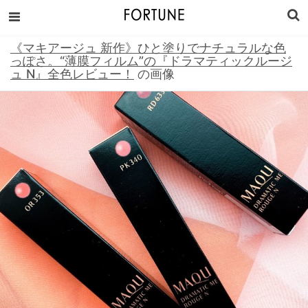
《マキアージュ 新作》ひと塗りでナチュラルな色
っぽさ。“薄膜フィルム”の『ドラマティックルージ
ュ N』全色レビュー！
の画像