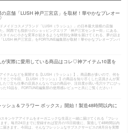
模の店舗「LUSH 神戸三宮店」を取材！華やかなプレオー
♡
ハンドメイドコスメブランド「LUSH（ラッシュ）」の日本最大規模の店舗
ました。関西でも指折りのショッピングエリア「神戸三宮センター街」にある、
スタイルに小さな変革が起きるような特別な体験を届けてくれる、夢の詰ま
LUSH 神戸三宮店」をFORTUNE編集部が取材！華やかなプレオープンパ
さんが実際に愛用している商品はコレ♡神アイテム10選を
アイテムなどを展開する【LUSH（ラッシュ）】。商品数が多いので、何を
？そこで今回、【LUSH（ラッシュ）】の商品を知り尽くした店員さんが実
した♡立ち仕事の店員さんならではの商品や、注目度が高い毛穴ケアにぴっ
た10品を、FORTUNE編集部の使用感レビューと共にご覧ください！
フレッシュ＆フラワー ボックス』開始！製造48時間以内に
てのスキンケアアイテムをオーガニックな生花と一緒に届けてくれる『フレッ
ます。毎月24日までに登録すれば翌月の15日前後に、製造して48時間以内
に届きます。今回は、そんなフレッシュなサブスクサービスの8月分を実際