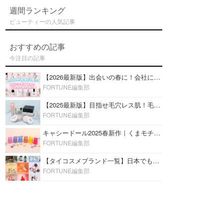
週間ランキング
ビューティーの人気記事
おすすめの記事
今注目の記事
【2026最新版】出会いの春に！会社にもおすすめの好印象な香水14選♡ビジネスの場での香水マナーも
FORTUNE編集部
【2025最新版】目指せ毛穴レス肌！毛穴を埋めて隠す「おすすめ部分用下地＆プライマー」ランキング♡
FORTUNE編集部
キャシードール2025春新作｜くまモチーフのミニリップ「シャイニーベア リップモイスト」をレビュー♡
FORTUNE編集部
【タイコスメブランド一覧】日本でも人気沸騰中の“タイコスメ”ブランド20選！
FORTUNE編集部