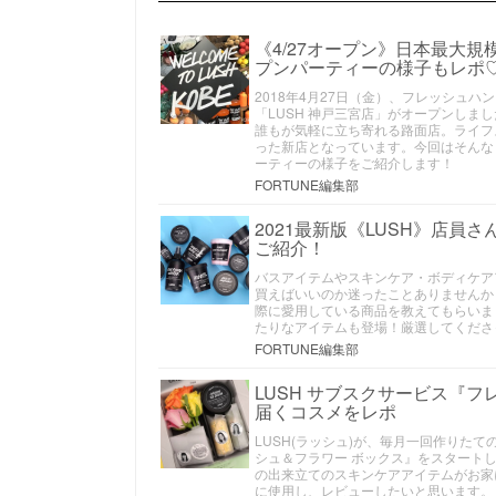
《4/27オープン》日本最大規
プンパーティーの様子もレポ
2018年4月27日（金）、フレッシュ
「LUSH 神戸三宮店」がオープンし
誰もが気軽に立ち寄れる路面店。ライフ
った新店となっています。今回はそんな「
ーティーの様子をご紹介します！
FORTUNE編集部
2021最新版《LUSH》店員
ご紹介！
バスアイテムやスキンケア・ボディケア
買えばいいのか迷ったことありませんか
際に愛用している商品を教えてもらいま
たりなアイテムも登場！厳選してくださっ
FORTUNE編集部
LUSH サブスクサービス『
届くコスメをレポ
LUSH(ラッシュ)が、毎月一回作りた
シュ＆フラワー ボックス』をスタートし
の出来立てのスキンケアアイテムがお家
に使用し、レビューしたいと思います。