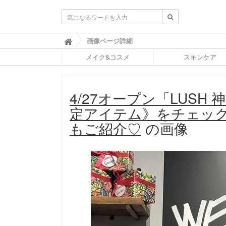
ふ
画像ページ詳細

ぉ
メイク&コスメ
スキンケア
ー
ち
ゅ
ん
4/27オープン「LUS
(
F
定アイテム》をチェッ
O
R
もご紹介♡
の画像
T
U
N
E
)