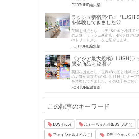
FORTUNE編集部
ラッシュ新宿店4Fに『LUSH 
を体験してきました♡
英国を拠点とし、世界48の国と地域で
の店舗「ラッシュ新宿店」4階フロアに8月
のトリートメントをご紹介します。
FORTUNE編集部
《アジア最大規模》LUSH(ラ
限定商品も登場♡
英国を拠点とし、世界48の国と地域で
の店舗が東京の新宿に6月1日(土)オー
を体験してきました。その様子をご紹介
FORTUNE編集部
この記事のキーワード
LUSH (65)
ふぉーちゅんPRESS (3,311)
フェイシャルオイル (1)
ボディウォッシュ (4