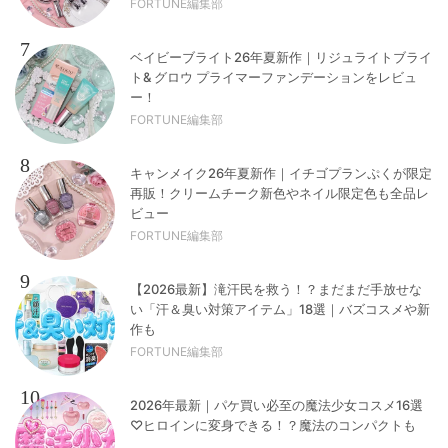
FORTUNE編集部
7
ベイビーブライト26年夏新作｜リジュライトブライ
ト& グロウ プライマーファンデーションをレビュ
ー！
FORTUNE編集部
8
キャンメイク26年夏新作｜イチゴプランぷくが限定
再販！クリームチーク新色やネイル限定色も全品レ
ビュー
FORTUNE編集部
9
【2026最新】滝汗民を救う！？まだまだ手放せな
い「汗＆臭い対策アイテム」18選｜バズコスメや新
作も
FORTUNE編集部
10
2026年最新｜パケ買い必至の魔法少女コスメ16選
♡ヒロインに変身できる！？魔法のコンパクトも