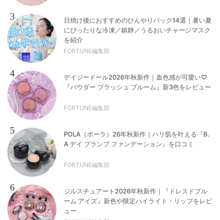
3
日焼け後におすすめのひんやりパック14選｜暑い夏
にぴったりな冷凍／鎮静／うるおいチャージマスク
を紹介
FORTUNE編集部
4
デイジードール2026年秋新作｜血色感が可愛い♡
『パウダー ブラッシュ ブルーム』新3色をレビュー
FORTUNE編集部
5
POLA（ポーラ）26年秋新作｜ハリ肌を叶える『B.
A デイ プランプ ファンデーション』を口コミ
FORTUNE編集部
6
ジルスチュアート2026年秋新作｜『ドレスドブル
ーム アイズ』新色や限定ハイライト・リップをレビ
ュー