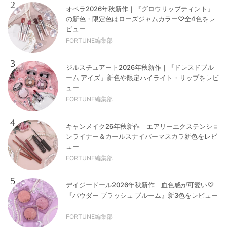
2
オペラ2026年秋新作｜『グロウリップティント』
の新色・限定色はローズジャムカラー♡全4色をレ
ビュー
FORTUNE編集部
3
ジルスチュアート2026年秋新作｜『ドレスドブル
ーム アイズ』新色や限定ハイライト・リップをレビ
ュー
FORTUNE編集部
4
キャンメイク26年秋新作｜エアリーエクステンショ
ンライナー＆カールスナイパーマスカラ新色をレビ
ュー
FORTUNE編集部
5
デイジードール2026年秋新作｜血色感が可愛い♡
『パウダー ブラッシュ ブルーム』新3色をレビュー
FORTUNE編集部