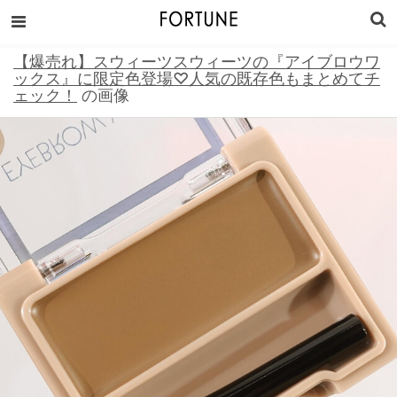
【爆売れ】スウィーツスウィーツの『アイブロウワ
ックス』に限定色登場♡人気の既存色もまとめてチ
ェック！
の画像