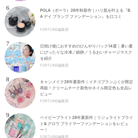
6
POLA（ポーラ）26年秋新作｜ハリ肌を叶える『B.
A デイ プランプ ファンデーション』を口コミ
FORTUNE編集部
7
日焼け後におすすめのひんやりパック14選｜暑い夏
にぴったりな冷凍／鎮静／うるおいチャージマスク
を紹介
FORTUNE編集部
8
キャンメイク26年夏新作｜イチゴプランぷくが限定
再販！クリームチーク新色やネイル限定色も全品レ
ビュー
FORTUNE編集部
9
ベイビーブライト26年夏新作｜リジュライトブライ
ト& グロウ プライマーファンデーションをレビュ
ー！
FORTUNE編集部