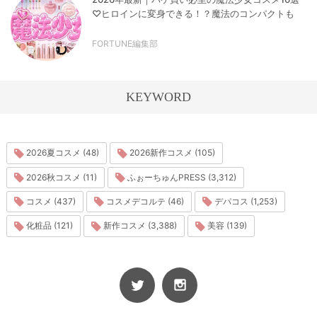
♡ヒロインに変身できる！？魔法のコンパクトも
FORTUNE編集部
KEYWORD
2026夏コスメ (48)
2026新作コスメ (105)
2026秋コスメ (11)
ふぉーちゅんPRESS (3,312)
コスメ (437)
コスメデコルテ (46)
デパコス (1,253)
化粧品 (121)
新作コスメ (3,388)
美容 (139)