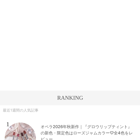
RANKING
最近1週間の人気記事
1
オペラ2026年秋新作｜『グロウリップティント』
の新色・限定色はローズジャムカラー♡全4色をレ
ビュー