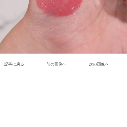
記事に戻る
前の画像へ
次の画像へ