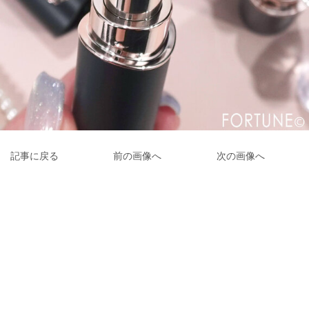
記事に戻る
前の画像へ
次の画像へ