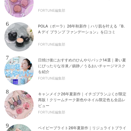
FORTUNE編集部
6
POLA（ポーラ）26年秋新作｜ハリ肌を叶える『B.
A デイ プランプ ファンデーション』を口コミ
FORTUNE編集部
7
日焼け後におすすめのひんやりパック14選｜暑い夏
にぴったりな冷凍／鎮静／うるおいチャージマスク
を紹介
FORTUNE編集部
8
キャンメイク26年夏新作｜イチゴプランぷくが限定
再販！クリームチーク新色やネイル限定色も全品レ
ビュー
FORTUNE編集部
9
ベイビーブライト26年夏新作｜リジュライトブライ