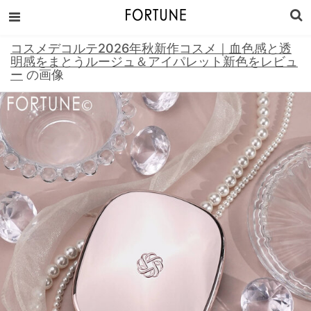
コスメデコルテ2026年秋新作コスメ｜血色感と透
明感をまとうルージュ＆アイパレット新色をレビュ
ー
の画像