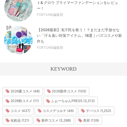
ト& グロウ プライマーファンデーションをレビュ
ー！
FORTUNE編集部
10
【2026最新】滝汗民を救う！？まだまだ手放せな
い「汗＆臭い対策アイテム」18選｜バズコスメや新
作も
FORTUNE編集部
KEYWORD
2026夏コスメ (48)
2026新作コスメ (105)
2026秋コスメ (11)
ふぉーちゅんPRESS (3,312)
コスメ (437)
コスメデコルテ (46)
デパコス (1,253)
化粧品 (121)
新作コスメ (3,388)
美容 (139)