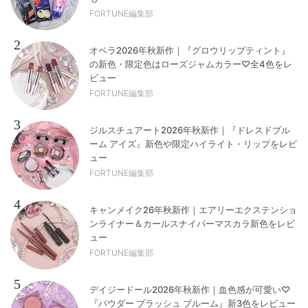
FORTUNE編集部
2
オペラ2026年秋新作｜『グロウリップティント』
の新色・限定色はローズジャムカラー♡全4色をレ
ビュー
FORTUNE編集部
3
ジルスチュアート2026年秋新作｜『ドレスドブル
ーム アイズ』新色や限定ハイライト・リップをレビ
ュー
FORTUNE編集部
4
キャンメイク26年秋新作｜エアリーエクステンショ
ンライナー＆カールスナイパーマスカラ新色をレビ
ュー
FORTUNE編集部
5
デイジードール2026年秋新作｜血色感が可愛い♡
『パウダー ブラッシュ ブルーム』新3色をレビュー