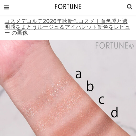
コスメデコルテ2026年秋新作コスメ｜血色感と透
明感をまとうルージュ＆アイパレット新色をレビュ
ー
の画像