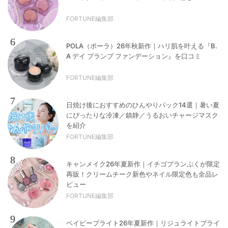
FORTUNE編集部
6
POLA（ポーラ）26年秋新作｜ハリ肌を叶える『B.
A デイ プランプ ファンデーション』を口コミ
FORTUNE編集部
7
日焼け後におすすめのひんやりパック14選｜暑い夏
にぴったりな冷凍／鎮静／うるおいチャージマスク
を紹介
FORTUNE編集部
8
キャンメイク26年夏新作｜イチゴプランぷくが限定
再販！クリームチーク新色やネイル限定色も全品レ
ビュー
FORTUNE編集部
9
ベイビーブライト26年夏新作｜リジュライトブライ