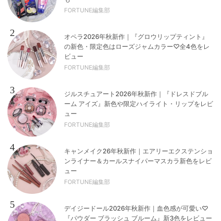
FORTUNE編集部
2
オペラ2026年秋新作｜『グロウリップティント』
の新色・限定色はローズジャムカラー♡全4色をレ
ビュー
FORTUNE編集部
3
ジルスチュアート2026年秋新作｜『ドレスドブル
ーム アイズ』新色や限定ハイライト・リップをレビ
ュー
FORTUNE編集部
4
キャンメイク26年秋新作｜エアリーエクステンショ
ンライナー＆カールスナイパーマスカラ新色をレビ
ュー
FORTUNE編集部
5
デイジードール2026年秋新作｜血色感が可愛い♡
『パウダー ブラッシュ ブルーム』新3色をレビュー