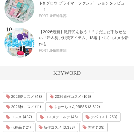
ト& グロウ プライマーファンデーションをレビュ
ー！
FORTUNE編集部
10
【2026最新】滝汗民を救う！？まだまだ手放せな
い「汗＆臭い対策アイテム」18選｜バズコスメや新
作も
FORTUNE編集部
KEYWORD
2026夏コスメ (48)
2026新作コスメ (105)
2026秋コスメ (11)
ふぉーちゅんPRESS (3,312)
コスメ (437)
コスメデコルテ (46)
デパコス (1,253)
化粧品 (121)
新作コスメ (3,388)
美容 (139)