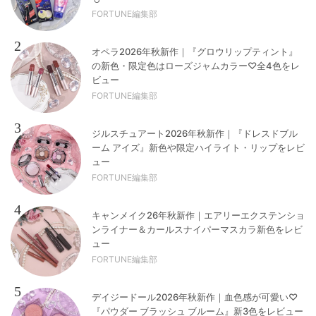
FORTUNE編集部
2
オペラ2026年秋新作｜『グロウリップティント』
の新色・限定色はローズジャムカラー♡全4色をレ
ビュー
FORTUNE編集部
3
ジルスチュアート2026年秋新作｜『ドレスドブル
ーム アイズ』新色や限定ハイライト・リップをレビ
ュー
FORTUNE編集部
4
キャンメイク26年秋新作｜エアリーエクステンショ
ンライナー＆カールスナイパーマスカラ新色をレビ
ュー
FORTUNE編集部
5
デイジードール2026年秋新作｜血色感が可愛い♡
『パウダー ブラッシュ ブルーム』新3色をレビュー