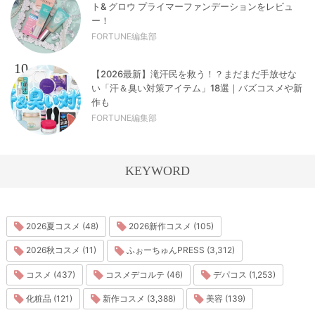
ト& グロウ プライマーファンデーションをレビュ
ー！
FORTUNE編集部
10
【2026最新】滝汗民を救う！？まだまだ手放せな
い「汗＆臭い対策アイテム」18選｜バズコスメや新
作も
FORTUNE編集部
KEYWORD
2026夏コスメ (48)
2026新作コスメ (105)
2026秋コスメ (11)
ふぉーちゅんPRESS (3,312)
コスメ (437)
コスメデコルテ (46)
デパコス (1,253)
化粧品 (121)
新作コスメ (3,388)
美容 (139)