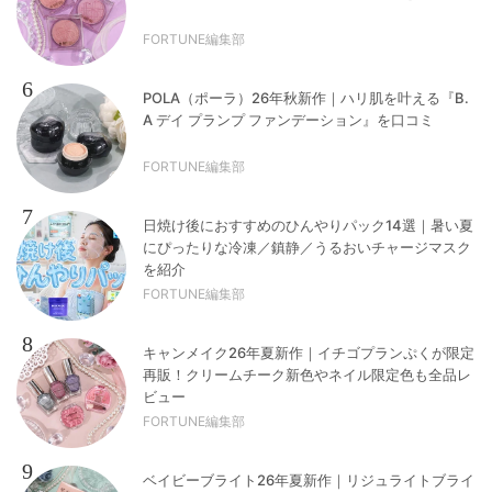
FORTUNE編集部
6
POLA（ポーラ）26年秋新作｜ハリ肌を叶える『B.
A デイ プランプ ファンデーション』を口コミ
FORTUNE編集部
7
日焼け後におすすめのひんやりパック14選｜暑い夏
にぴったりな冷凍／鎮静／うるおいチャージマスク
を紹介
FORTUNE編集部
8
キャンメイク26年夏新作｜イチゴプランぷくが限定
再販！クリームチーク新色やネイル限定色も全品レ
ビュー
FORTUNE編集部
9
ベイビーブライト26年夏新作｜リジュライトブライ