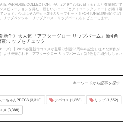
TE PARADISE COLLECTION』が、2019年7月26日（金）より数量限定で
ンスピレーションを得た、新しいシェードとアイコニックシェードが織り混
ています。今回はその中から3種のリップセットをFORTUNE編集部がご紹
、リップペンシル・リップグロス・リップバームをレビューします。
19春夏新作》大人気『アフターグロー リップバーム』新4色
万能リップをチェック
ナーズ）】2019春夏新作コスメが登場♡創設25周年を記念し様々な新作が
（金）より発売される「アフターグロー リップバーム」新4色をご紹介しちゃい
キーワードから記事を探す
ーちゅんPRESS (3,312)
デパコス (1,253)
リップ (1,552)
 (3,388)