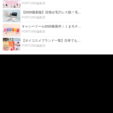
FORTUNE編集部
【2025最新版】目指せ毛穴レス肌！毛穴を埋めて隠す「おすすめ部分用下地＆プライマー」ランキング♡
FORTUNE編集部
キャシードール2025春新作｜くまモチーフのミニリップ「シャイニーベア リップモイスト」をレビュー♡
FORTUNE編集部
【タイコスメブランド一覧】日本でも人気沸騰中の“タイコスメ”ブランド20選！
FORTUNE編集部