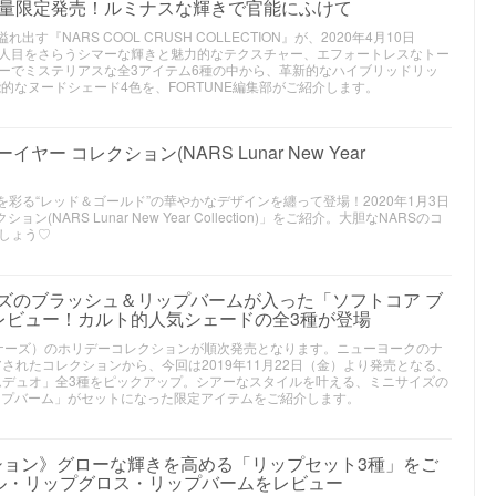
〜数量限定発売！ルミナスな輝きで官能にふけて
『NARS COOL CRUSH COLLECTION』が、2020年4月10日
人目をさらうシマーな輝きと魅力的なテクスチャー、エフォートレスなトー
ーでミステリアスな全3アイテム6種の中から、革新的なハイブリッドリッ
的なヌードシェード4色を、FORTUNE編集部がご紹介します。
ヤー コレクション(NARS Lunar New Year
を彩る“レッド＆ゴールド”の華やかなデザインを纏って登場！2020年1月3日
NARS Lunar New Year Collection)」をご紹介。大胆なNARSのコ
しょう♡
サイズのブラッシュ＆リップバームが入った「ソフトコア ブ
レビュー！カルト的人気シェードの全3種が登場
RS（ナーズ）のホリデーコレクションが順次発売となります。ニューヨークのナ
パイアされたコレクションから、今回は2019年11月22日（金）より発売となる、
ームデュオ」全3種をピックアップ。シアーなスタイルを叶える、ミニサイズの
ップバーム」がセットになった限定アイテムをご紹介します。
レクション》グローな輝きを高める「リップセット3種」をご
ル・リップグロス・リップバームをレビュー