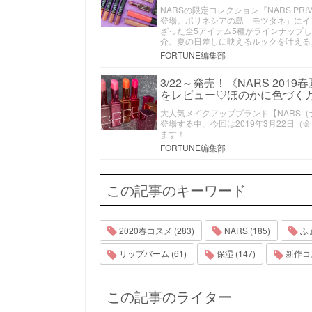
NARSの限定コレクション『NARS PRIVA
登場。ポリネシアの島「モツタネ」にイ
ざった全5アイテム5種がラインナップし
介。夏の日差しに映えるルックを叶える
FORTUNE編集部
3/22～発売！《NARS 20
をレビュー♡ほのかに色づく
大人気メイクアップブランド【NARS（
登場する中、今回は2019年3月22日
ます！
FORTUNE編集部
この記事のキーワード
2020春コスメ (283)
NARS (185)
ふぉ
リップバーム (61)
保湿 (147)
新作コスメ
この記事のライター