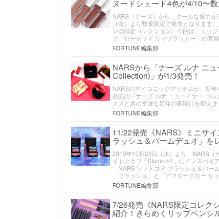
ヌードシェード4色が4/10
NARS（ナーズ）から、クールな魅力が溢れ出す
（金）より数量限定で発売となります。
ンの限定コレクション。今回は、エッジ
プ「ローデッド リップラッカー」の官能
FORTUNE編集部
NARSから「ナーズ ルナ ニューイ
Collection)」が1/3発売！
NARSのアイコニックアイテムが、新年
発売の「ナーズ ルナ ニューイヤー コレクション(
スメと共に幸運な新年の幕開けを迎えま
FORTUNE編集部
11/22発売《NARS》ミニ
ラッシュ＆バームデュオ」を
2019年10月23日（水）より、NA
イトクラブ「Studio 54」にインス
「NARS ソフトコア ブラッシュ＆バ
「ブラッシュ」と「アフターグロー リ
FORTUNE編集部
7/26発売《NARS限定コ
紹介！きらめくリップペンシ