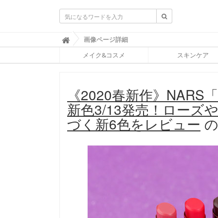
ふ
画像ページ詳細

ぉ
メイク&コスメ
スキンケア
ー
ち
ゅ
ん
《2020春新作》NAR
(
F
新色3/13発売！ロー
O
R
づく新6色をレビュー
の
T
U
N
E
)