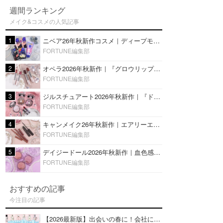
週間ランキング
メイク&コスメの人気記事
1
ニベア26年秋新作コスメ｜ディープモイスチャーリップの美容液タイプや2in1ボディクリームスクラブも
FORTUNE編集部
2
オペラ2026年秋新作｜『グロウリップティント』の新色・限定色はローズジャムカラー♡全4色をレビュー
FORTUNE編集部
3
ジルスチュアート2026年秋新作｜『ドレスドブルーム アイズ』新色や限定ハイライト・リップをレビュー
FORTUNE編集部
4
キャンメイク26年秋新作｜エアリーエクステンションライナー＆カールスナイパーマスカラ新色をレビュー
FORTUNE編集部
5
デイジードール2026年秋新作｜血色感が可愛い♡『パウダー ブラッシュ ブルーム』新3色をレビュー
FORTUNE編集部
おすすめの記事
今注目の記事
【2026最新版】出会いの春に！会社にもおすすめの好印象な香水14選♡ビジネスの場での香水マナーも