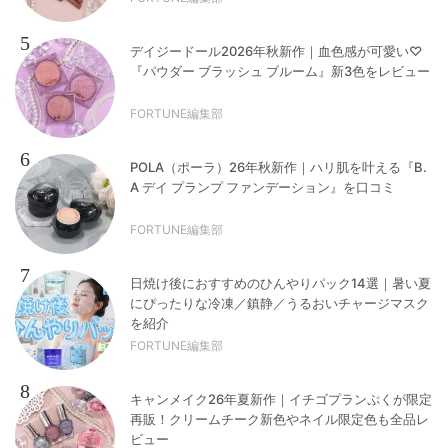
5
デイジードール2026年秋新作｜血色感が可愛い♡
『パウダー ブラッシュ ブルーム』新3色をレビュー
FORTUNE編集部
6
POLA（ポーラ）26年秋新作｜ハリ肌を叶える『B.
A デイ プランプ ファンデーション』を口コミ
FORTUNE編集部
7
日焼け後におすすめのひんやりパック14選｜暑い夏
にぴったりな冷凍／鎮静／うるおいチャージマスク
を紹介
FORTUNE編集部
8
キャンメイク26年夏新作｜イチゴプランぷくが限定
再販！クリームチーク新色やネイル限定色も全品レ
ビュー