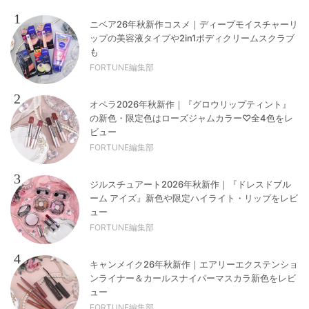
1
ニベア26年秋新作コスメ｜ディープモイスチャーリ
ップの美容液タイプや2in1ボディクリームスクラブ
も
FORTUNE編集部
2
オペラ2026年秋新作｜『グロウリップティント』
の新色・限定色はローズジャムカラー♡全4色をレ
ビュー
FORTUNE編集部
3
ジルスチュアート2026年秋新作｜『ドレスドブル
ーム アイズ』新色や限定ハイライト・リップをレビ
ュー
FORTUNE編集部
4
キャンメイク26年秋新作｜エアリーエクステンショ
ンライナー＆カールスナイパーマスカラ新色をレビ
ュー
FORTUNE編集部