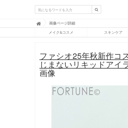
ふ
画像ページ詳細

ぉ
メイク&コスメ
スキンケア
ー
ち
ゅ
ん
ファシオ25年秋新作コ
(
F
じまないリキッドアイ
O
R
画像
T
U
N
E
)