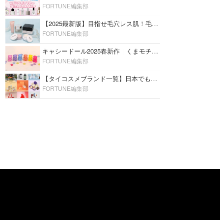
FORTUNE編集部
【2025最新版】目指せ毛穴レス肌！毛穴を埋めて隠す「おすすめ部分用下地＆プライマー」ランキング♡
FORTUNE編集部
キャシードール2025春新作｜くまモチーフのミニリップ「シャイニーベア リップモイスト」をレビュー♡
FORTUNE編集部
【タイコスメブランド一覧】日本でも人気沸騰中の“タイコスメ”ブランド20選！
FORTUNE編集部