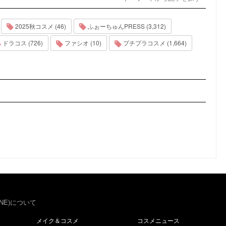
2025秋コスメ (46)
ふぉーちゅんPRESS (3,312)
ドラコス (726)
ファシオ (10)
プチプラコスメ (1,664)
NE)について
メイク＆コスメ
コスメニュース