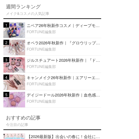
週間ランキング
メイク&コスメの人気記事
1
ニベア26年秋新作コスメ｜ディープモイスチャーリップの美容液タイプや2in1ボディクリームスクラブも
FORTUNE編集部
2
オペラ2026年秋新作｜『グロウリップティント』の新色・限定色はローズジャムカラー♡全4色をレビュー
FORTUNE編集部
3
ジルスチュアート2026年秋新作｜『ドレスドブルーム アイズ』新色や限定ハイライト・リップをレビュー
FORTUNE編集部
4
キャンメイク26年秋新作｜エアリーエクステンションライナー＆カールスナイパーマスカラ新色をレビュー
FORTUNE編集部
5
デイジードール2026年秋新作｜血色感が可愛い♡『パウダー ブラッシュ ブルーム』新3色をレビュー
FORTUNE編集部
おすすめの記事
今注目の記事
【2026最新版】出会いの春に！会社にもおすすめの好印象な香水14選♡ビジネスの場での香水マナーも