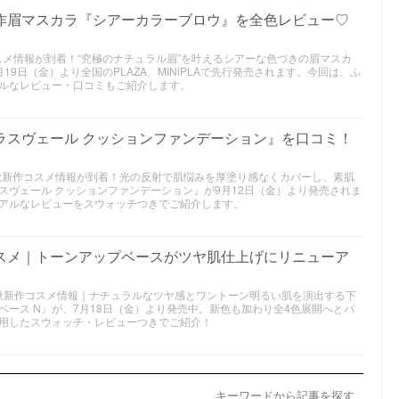
新作眉マスカラ『シアーカラーブロウ』を全色レビュー♡
作コスメ情報が到着！“究極のナチュラル眉”を叶えるシアーな色づきの眉マスカ
9日（金）より全国のPLAZA、MINiPLAで先行発売されます。今回は、ふ
ルなレビュー・口コミもご紹介します。
ラスヴェール クッションファンデーション』を口コミ！
年秋新作コスメ情報が到着！光の反射で肌悩みを厚塗り感なくカバーし、素肌
スヴェール クッションファンデーション』が9月12日（金）より発売されま
アルなレビューをスウォッチつきでご紹介します。
コスメ｜トーンアップベースがツヤ肌仕上げにリニューア
25年秋新作コスメ情報｜ナチュラルなツヤ感とワントーン明るい肌を演出する下
ース N』が、7月18日（金）より発売中。新色も加わり全4色展開へとパ
用したスウォッチ・レビューつきでご紹介！
キーワードから記事を探す