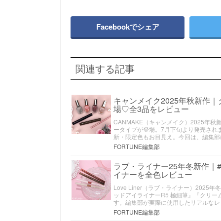
Facebookでシェア
関連する記事
キャンメイク2025年秋新作
場♡全3品をレビュー
CANMAKE（キャンメイク）2025
ータイプが登場。7月下旬より発売され
新・限定色もお目見え。今回は、編集部
FORTUNE編集部
ラブ・ライナー25年冬新作｜
イナーを全色レビュー
Love Liner（ラブ・ライナー）2
ッドアイライナーR5 極細筆』『クリー
す。編集部が実際に使用したリアルなレ
FORTUNE編集部