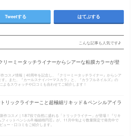
Tweetする
はてぶする
こんな記事も人気です♪
｜クリーミータッチライナーからシアーな粘膜カラーが登
年秋新作コスメ情報｜40周年を記念し、『クリーミータッチライナー』からシア
ます。また、『カールスナイパーマスカラ』と、『カラフルネイルズ』の
によるスウォッチや口コミも合わせてご紹介します！
#トリックライナーこと超極細リキッド＆ペンシルアイラ
025年冬新作コスメ｜1本7役で自然に盛れる「トリックライナー」が登場！『リキ
ムフィットペンシルR 極細楕円芯』が、11月中旬より数量限定で発売中で
ビュー・口コミをご紹介します。