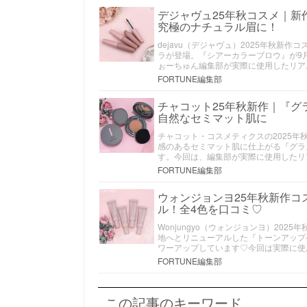
デジャヴュ25年秋コスメ｜
究極のナチュラル眉に！
dejavu（デジャヴュ）2025年秋新
ラが登場。『シアーカラーブロウ』が9月1
ぉーちゅん編集部が実際に使用したリア
FORTUNE編集部
チャコット25年秋新作｜『グ
自然なセミマット肌に
チャコット・コスメティクスの2025
感のあるセミマット肌に仕上がる『グラ
す。今回は、編集部が実際に使用したリ
FORTUNE編集部
ウォンジョンヨ25年秋新作
ル！全4色を口コミ♡
Wonjungyo（ウォンジョンヨ）20
地へとリニューアルした『トーンアップベ
ワーアップしています♡今回は実際に使
FORTUNE編集部
この記事のキーワード