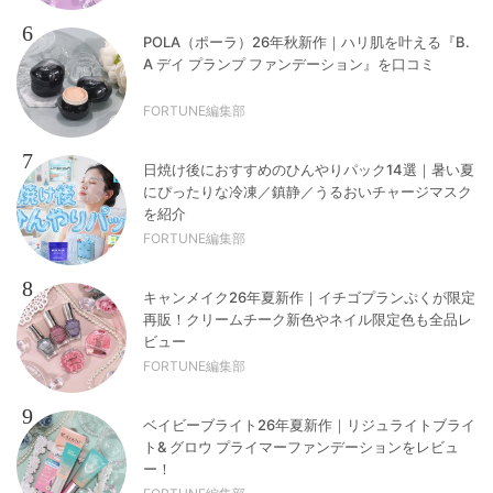
6
POLA（ポーラ）26年秋新作｜ハリ肌を叶える『B.
A デイ プランプ ファンデーション』を口コミ
FORTUNE編集部
7
日焼け後におすすめのひんやりパック14選｜暑い夏
にぴったりな冷凍／鎮静／うるおいチャージマスク
を紹介
FORTUNE編集部
8
キャンメイク26年夏新作｜イチゴプランぷくが限定
再販！クリームチーク新色やネイル限定色も全品レ
ビュー
FORTUNE編集部
9
ベイビーブライト26年夏新作｜リジュライトブライ
ト& グロウ プライマーファンデーションをレビュ
ー！