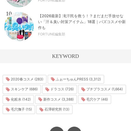
FORTUNE編集部
10
【2026最新】滝汗民を救う！？まだまだ手放せな
い「汗＆臭い対策アイテム」18選｜バズコスメや新
作も
FORTUNE編集部
KEYWORD
2020春コスメ (283)
ふぉーちゅんPRESS (3,312)
スキンケア (686)
ドラコス (726)
プチプラコスメ (1,664)
化粧水 (142)
新作コスメ (3,388)
毛穴ケア (46)
毛穴撫子 (15)
石澤研究所 (13)