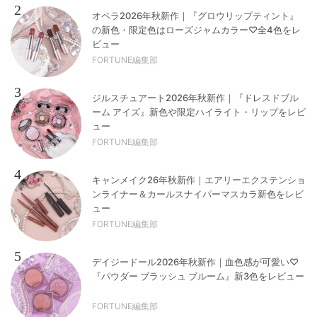
2
オペラ2026年秋新作｜『グロウリップティント』
の新色・限定色はローズジャムカラー♡全4色をレ
ビュー
FORTUNE編集部
3
ジルスチュアート2026年秋新作｜『ドレスドブル
ーム アイズ』新色や限定ハイライト・リップをレビ
ュー
FORTUNE編集部
4
キャンメイク26年秋新作｜エアリーエクステンショ
ンライナー＆カールスナイパーマスカラ新色をレビ
ュー
FORTUNE編集部
5
デイジードール2026年秋新作｜血色感が可愛い♡
『パウダー ブラッシュ ブルーム』新3色をレビュー
FORTUNE編集部