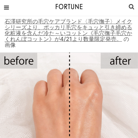
石澤研究所の毛穴ケアブランド〈毛穴撫子〉メイク
シリーズより、ポッカリ毛穴をキュッと引き締める
化粧液を含んだ冷た～いコットン《毛穴撫子毛穴か
くれんぼコットン》が4/21より数量限定発売。
の
画像