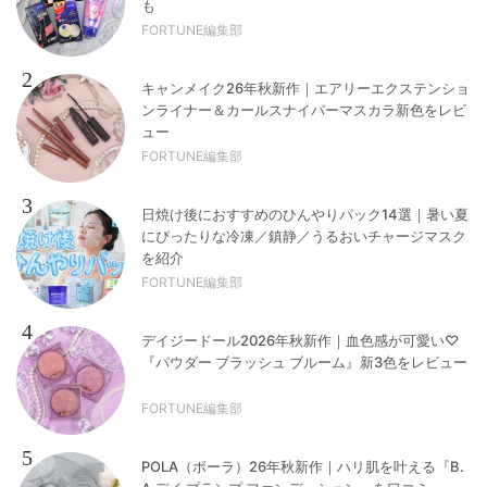
も
FORTUNE編集部
2
キャンメイク26年秋新作｜エアリーエクステンショ
ンライナー＆カールスナイパーマスカラ新色をレビ
ュー
FORTUNE編集部
3
日焼け後におすすめのひんやりパック14選｜暑い夏
にぴったりな冷凍／鎮静／うるおいチャージマスク
を紹介
FORTUNE編集部
4
デイジードール2026年秋新作｜血色感が可愛い♡
『パウダー ブラッシュ ブルーム』新3色をレビュー
FORTUNE編集部
5
POLA（ポーラ）26年秋新作｜ハリ肌を叶える『B.