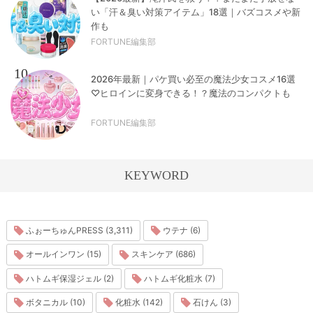
い「汗＆臭い対策アイテム」18選｜バズコスメや新
作も
FORTUNE編集部
10
2026年最新｜パケ買い必至の魔法少女コスメ16選
♡ヒロインに変身できる！？魔法のコンパクトも
FORTUNE編集部
KEYWORD
ふぉーちゅんPRESS (3,311)
ウテナ (6)
オールインワン (15)
スキンケア (686)
ハトムギ保湿ジェル (2)
ハトムギ化粧水 (7)
ボタニカル (10)
化粧水 (142)
石けん (3)