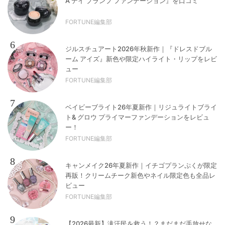
A デイ プランプ ファンデーション』を口コミ
FORTUNE編集部
6
ジルスチュアート2026年秋新作｜『ドレスドブル
ーム アイズ』新色や限定ハイライト・リップをレビ
ュー
FORTUNE編集部
7
ベイビーブライト26年夏新作｜リジュライトブライ
ト& グロウ プライマーファンデーションをレビュ
ー！
FORTUNE編集部
8
キャンメイク26年夏新作｜イチゴプランぷくが限定
再販！クリームチーク新色やネイル限定色も全品レ
ビュー
FORTUNE編集部
9
【2026最新】滝汗民を救う！？まだまだ手放せな