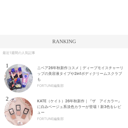
RANKING
最近1週間の人気記事
1
ニベア26年秋新作コスメ｜ディープモイスチャーリ
ップの美容液タイプや2in1ボディクリームスクラブ
も
FORTUNE編集部
2
KATE（ケイト）26年秋新作｜『ザ アイカラー』
に白みベージュ系淡色カラーが登場！新3色をレビ
ュー
FORTUNE編集部