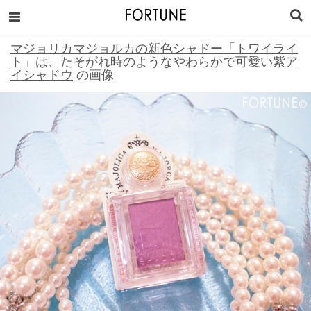
マジョリカマジョルカの新色シャドー「トワイライ
ト」は、たそがれ時のようなやわらかで可愛い紫ア
イシャドウ
の画像