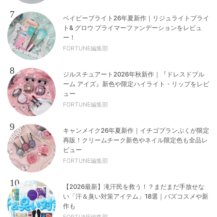
7
ベイビーブライト26年夏新作｜リジュライトブライ
ト& グロウ プライマーファンデーションをレビュ
ー！
FORTUNE編集部
8
ジルスチュアート2026年秋新作｜『ドレスドブル
ーム アイズ』新色や限定ハイライト・リップをレビ
ュー
FORTUNE編集部
9
キャンメイク26年夏新作｜イチゴプランぷくが限定
再販！クリームチーク新色やネイル限定色も全品レ
ビュー
FORTUNE編集部
10
【2026最新】滝汗民を救う！？まだまだ手放せな
い「汗＆臭い対策アイテム」18選｜バズコスメや新
作も
FORTUNE編集部