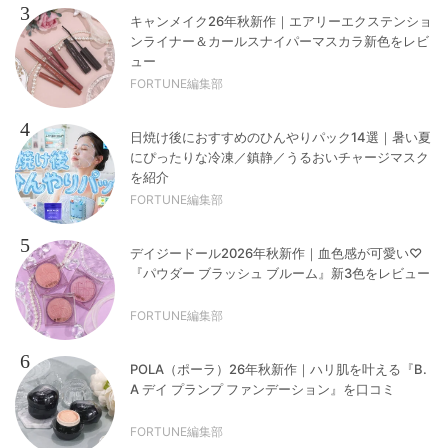
3
キャンメイク26年秋新作｜エアリーエクステンショ
ンライナー＆カールスナイパーマスカラ新色をレビ
ュー
FORTUNE編集部
4
日焼け後におすすめのひんやりパック14選｜暑い夏
にぴったりな冷凍／鎮静／うるおいチャージマスク
を紹介
FORTUNE編集部
5
デイジードール2026年秋新作｜血色感が可愛い♡
『パウダー ブラッシュ ブルーム』新3色をレビュー
FORTUNE編集部
6
POLA（ポーラ）26年秋新作｜ハリ肌を叶える『B.
A デイ プランプ ファンデーション』を口コミ
FORTUNE編集部