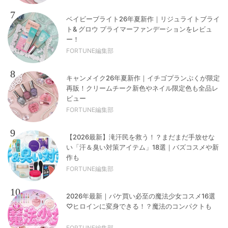
7
ベイビーブライト26年夏新作｜リジュライトブライ
ト& グロウ プライマーファンデーションをレビュ
ー！
FORTUNE編集部
8
キャンメイク26年夏新作｜イチゴプランぷくが限定
再販！クリームチーク新色やネイル限定色も全品レ
ビュー
FORTUNE編集部
9
【2026最新】滝汗民を救う！？まだまだ手放せな
い「汗＆臭い対策アイテム」18選｜バズコスメや新
作も
FORTUNE編集部
10
2026年最新｜パケ買い必至の魔法少女コスメ16選
♡ヒロインに変身できる！？魔法のコンパクトも
FORTUNE編集部