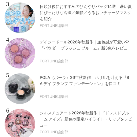
3
日焼け後におすすめのひんやりパック14選｜暑い夏
にぴったりな冷凍／鎮静／うるおいチャージマスク
を紹介
FORTUNE編集部
4
デイジードール2026年秋新作｜血色感が可愛い♡
『パウダー ブラッシュ ブルーム』新3色をレビュー
FORTUNE編集部
5
POLA（ポーラ）26年秋新作｜ハリ肌を叶える『B.
A デイ プランプ ファンデーション』を口コミ
FORTUNE編集部
6
ジルスチュアート2026年秋新作｜『ドレスドブル
ーム アイズ』新色や限定ハイライト・リップをレビ
ュー
FORTUNE編集部