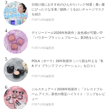
3
日焼け後におすすめのひんやりパック14選｜暑い夏
にぴったりな冷凍／鎮静／うるおいチャージマスク
を紹介
FORTUNE編集部
4
デイジードール2026年秋新作｜血色感が可愛い♡
『パウダー ブラッシュ ブルーム』新3色をレビュー
FORTUNE編集部
5
POLA（ポーラ）26年秋新作｜ハリ肌を叶える『B.
A デイ プランプ ファンデーション』を口コミ
FORTUNE編集部
6
ジルスチュアート2026年秋新作｜『ドレスドブル
ーム アイズ』新色や限定ハイライト・リップをレビ
ュー
FORTUNE編集部