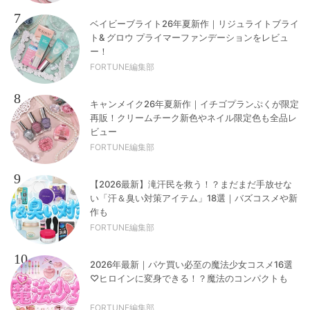
7
ベイビーブライト26年夏新作｜リジュライトブライ
ト& グロウ プライマーファンデーションをレビュ
ー！
FORTUNE編集部
8
キャンメイク26年夏新作｜イチゴプランぷくが限定
再販！クリームチーク新色やネイル限定色も全品レ
ビュー
FORTUNE編集部
9
【2026最新】滝汗民を救う！？まだまだ手放せな
い「汗＆臭い対策アイテム」18選｜バズコスメや新
作も
FORTUNE編集部
10
2026年最新｜パケ買い必至の魔法少女コスメ16選
♡ヒロインに変身できる！？魔法のコンパクトも
FORTUNE編集部