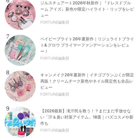
6
ジルスチュアート2026年秋新作｜『ドレスドブル
ーム アイズ』新色や限定ハイライト・リップをレビ
ュー
FORTUNE編集部
7
ベイビーブライト26年夏新作｜リジュライトブライ
ト& グロウ プライマーファンデーションをレビュ
ー！
FORTUNE編集部
8
キャンメイク26年夏新作｜イチゴプランぷくが限定
再販！クリームチーク新色やネイル限定色も全品レ
ビュー
FORTUNE編集部
9
【2026最新】滝汗民を救う！？まだまだ手放せな
い「汗＆臭い対策アイテム」18選｜バズコスメや新
作も
FORTUNE編集部