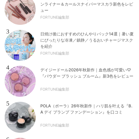
ンライナー＆カールスナイパーマスカラ新色をレビ
ュー
FORTUNE編集部
3
日焼け後におすすめのひんやりパック14選｜暑い夏
にぴったりな冷凍／鎮静／うるおいチャージマスク
を紹介
FORTUNE編集部
4
デイジードール2026年秋新作｜血色感が可愛い♡
『パウダー ブラッシュ ブルーム』新3色をレビュー
FORTUNE編集部
5
POLA（ポーラ）26年秋新作｜ハリ肌を叶える『B.
A デイ プランプ ファンデーション』を口コミ
FORTUNE編集部