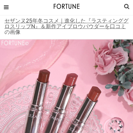
セザンヌ25年冬コスメ｜進化した『ラスティンググ
ロスリップN』＆新作アイブロウパウダーを口コミ
の画像