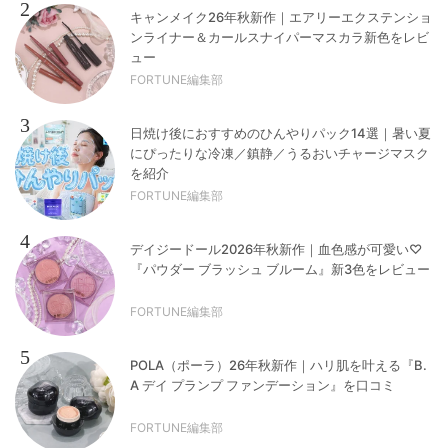
2
キャンメイク26年秋新作｜エアリーエクステンショ
ンライナー＆カールスナイパーマスカラ新色をレビ
ュー
FORTUNE編集部
3
日焼け後におすすめのひんやりパック14選｜暑い夏
にぴったりな冷凍／鎮静／うるおいチャージマスク
を紹介
FORTUNE編集部
4
デイジードール2026年秋新作｜血色感が可愛い♡
『パウダー ブラッシュ ブルーム』新3色をレビュー
FORTUNE編集部
5
POLA（ポーラ）26年秋新作｜ハリ肌を叶える『B.
A デイ プランプ ファンデーション』を口コミ
FORTUNE編集部