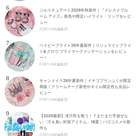
6
ジルスチュアート2026年秋新作｜『ドレスドブル
ーム アイズ』新色や限定ハイライト・リップをレビ
ュー
FORTUNE編集部
7
ベイビーブライト26年夏新作｜リジュライトブライ
ト& グロウ プライマーファンデーションをレビュ
ー！
FORTUNE編集部
8
キャンメイク26年夏新作｜イチゴプランぷくが限定
再販！クリームチーク新色やネイル限定色も全品レ
ビュー
FORTUNE編集部
9
【2026最新】滝汗民を救う！？まだまだ手放せな
い「汗＆臭い対策アイテム」18選｜バズコスメや新
作も
FORTUNE編集部