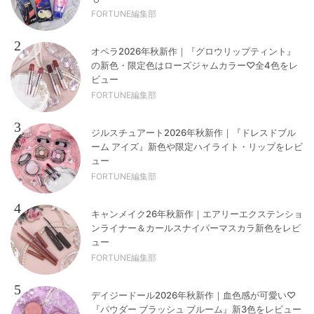
FORTUNE編集部
2
オペラ2026年秋新作｜『グロウリップティント』
の新色・限定色はローズジャムカラー♡全4色をレ
ビュー
FORTUNE編集部
3
ジルスチュアート2026年秋新作｜『ドレスドブル
ーム アイズ』新色や限定ハイライト・リップをレビ
ュー
FORTUNE編集部
4
キャンメイク26年秋新作｜エアリーエクステンショ
ンライナー＆カールスナイパーマスカラ新色をレビ
ュー
FORTUNE編集部
5
デイジードール2026年秋新作｜血色感が可愛い♡
『パウダー ブラッシュ ブルーム』新3色をレビュー