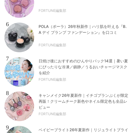
FORTUNE編集部
6
POLA（ポーラ）26年秋新作｜ハリ肌を叶える『B.
A デイ プランプ ファンデーション』を口コミ
FORTUNE編集部
7
日焼け後におすすめのひんやりパック14選｜暑い夏
にぴったりな冷凍／鎮静／うるおいチャージマスク
を紹介
FORTUNE編集部
8
キャンメイク26年夏新作｜イチゴプランぷくが限定
再販！クリームチーク新色やネイル限定色も全品レ
ビュー
FORTUNE編集部
9
ベイビーブライト26年夏新作｜リジュライトブライ