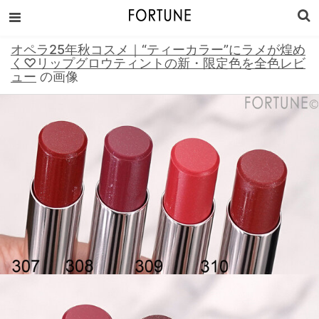
オペラ25年秋コスメ｜“ティーカラー”にラメが煌め
く♡リップグロウティントの新・限定色を全色レビ
ュー
の画像