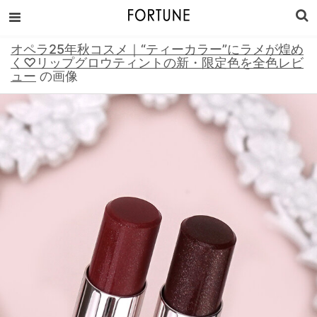
オペラ25年秋コスメ｜“ティーカラー”にラメが煌め
く♡リップグロウティントの新・限定色を全色レビ
ュー
の画像