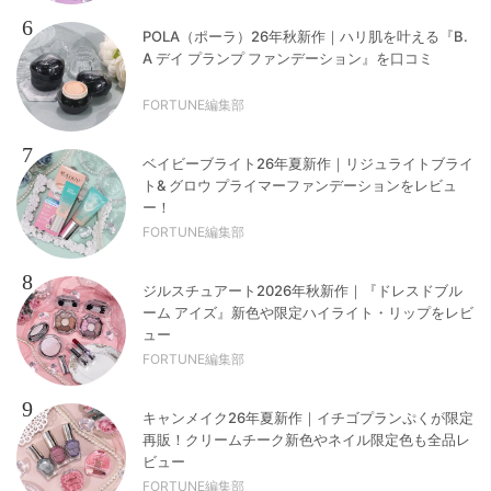
6
POLA（ポーラ）26年秋新作｜ハリ肌を叶える『B.
A デイ プランプ ファンデーション』を口コミ
FORTUNE編集部
7
ベイビーブライト26年夏新作｜リジュライトブライ
ト& グロウ プライマーファンデーションをレビュ
ー！
FORTUNE編集部
8
ジルスチュアート2026年秋新作｜『ドレスドブル
ーム アイズ』新色や限定ハイライト・リップをレビ
ュー
FORTUNE編集部
9
キャンメイク26年夏新作｜イチゴプランぷくが限定
再販！クリームチーク新色やネイル限定色も全品レ
ビュー
FORTUNE編集部