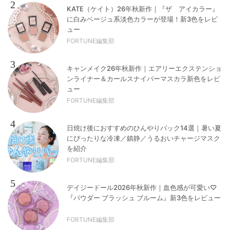
2
KATE（ケイト）26年秋新作｜『ザ アイカラー』
に白みベージュ系淡色カラーが登場！新3色をレビ
ュー
FORTUNE編集部
3
キャンメイク26年秋新作｜エアリーエクステンショ
ンライナー＆カールスナイパーマスカラ新色をレビ
ュー
FORTUNE編集部
4
日焼け後におすすめのひんやりパック14選｜暑い夏
にぴったりな冷凍／鎮静／うるおいチャージマスク
を紹介
FORTUNE編集部
5
デイジードール2026年秋新作｜血色感が可愛い♡
『パウダー ブラッシュ ブルーム』新3色をレビュー
FORTUNE編集部