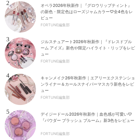
2
オペラ2026年秋新作｜『グロウリップティント』
の新色・限定色はローズジャムカラー♡全4色をレ
ビュー
FORTUNE編集部
3
ジルスチュアート2026年秋新作｜『ドレスドブル
ーム アイズ』新色や限定ハイライト・リップをレビ
ュー
FORTUNE編集部
4
キャンメイク26年秋新作｜エアリーエクステンショ
ンライナー＆カールスナイパーマスカラ新色をレビ
ュー
FORTUNE編集部
5
デイジードール2026年秋新作｜血色感が可愛い♡
『パウダー ブラッシュ ブルーム』新3色をレビュー
FORTUNE編集部