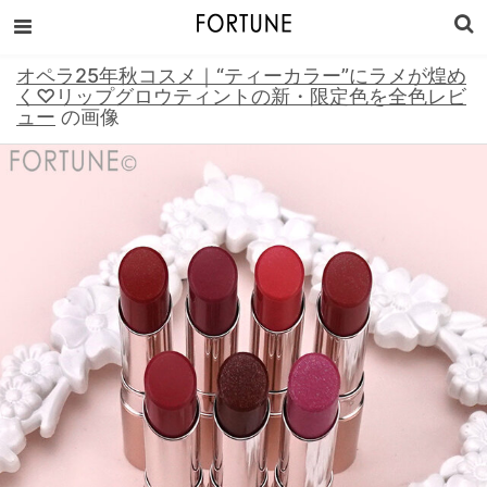
オペラ25年秋コスメ｜“ティーカラー”にラメが煌め
く♡リップグロウティントの新・限定色を全色レビ
ュー
の画像