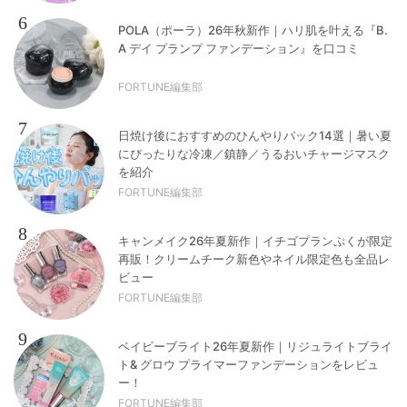
6
POLA（ポーラ）26年秋新作｜ハリ肌を叶える『B.
A デイ プランプ ファンデーション』を口コミ
FORTUNE編集部
7
日焼け後におすすめのひんやりパック14選｜暑い夏
にぴったりな冷凍／鎮静／うるおいチャージマスク
を紹介
FORTUNE編集部
8
キャンメイク26年夏新作｜イチゴプランぷくが限定
再販！クリームチーク新色やネイル限定色も全品レ
ビュー
FORTUNE編集部
9
ベイビーブライト26年夏新作｜リジュライトブライ
ト& グロウ プライマーファンデーションをレビュ
ー！
FORTUNE編集部