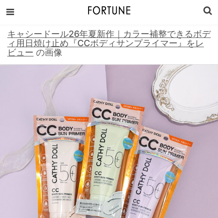
キャシードール26年夏新作｜カラー補整できるボデ
ィ用日焼け止め『CCボディサンプライマー』をレ
ビュー
の画像