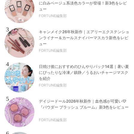
に白みベージュ系淡色カラーが登場！新3色をレビ
ュー
FORTUNE編集部
3
キャンメイク26年秋新作｜エアリーエクステンショ
ンライナー＆カールスナイパーマスカラ新色をレビ
ュー
FORTUNE編集部
4
日焼け後におすすめのひんやりパック14選｜暑い夏
にぴったりな冷凍／鎮静／うるおいチャージマスク
を紹介
FORTUNE編集部
5
デイジードール2026年秋新作｜血色感が可愛い♡
『パウダー ブラッシュ ブルーム』新3色をレビュー
FORTUNE編集部
6