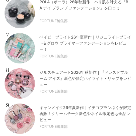
POLA（ポーラ）26年秋新作｜ハリ肌を叶える『B.
A デイ プランプ ファンデーション』を口コミ
FORTUNE編集部
7
ベイビーブライト26年夏新作｜リジュライトブライ
ト& グロウ プライマーファンデーションをレビュ
ー！
FORTUNE編集部
8
ジルスチュアート2026年秋新作｜『ドレスドブル
ーム アイズ』新色や限定ハイライト・リップをレビ
ュー
FORTUNE編集部
9
キャンメイク26年夏新作｜イチゴプランぷくが限定
再販！クリームチーク新色やネイル限定色も全品レ
ビュー
FORTUNE編集部