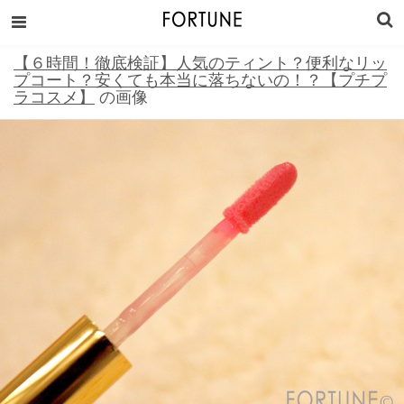
【６時間！徹底検証】人気のティント？便利なリッ
プコート？安くても本当に落ちないの！？【プチプ
ラコスメ】
の画像