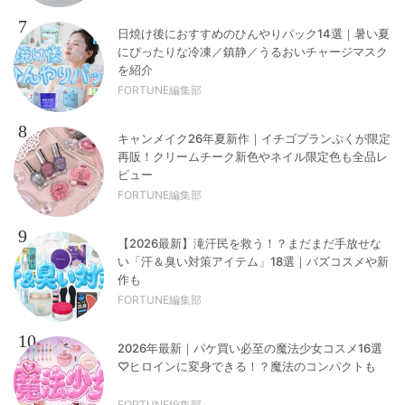
7
日焼け後におすすめのひんやりパック14選｜暑い夏
にぴったりな冷凍／鎮静／うるおいチャージマスク
を紹介
FORTUNE編集部
8
キャンメイク26年夏新作｜イチゴプランぷくが限定
再販！クリームチーク新色やネイル限定色も全品レ
ビュー
FORTUNE編集部
9
【2026最新】滝汗民を救う！？まだまだ手放せな
い「汗＆臭い対策アイテム」18選｜バズコスメや新
作も
FORTUNE編集部
10
2026年最新｜パケ買い必至の魔法少女コスメ16選
♡ヒロインに変身できる！？魔法のコンパクトも
FORTUNE編集部