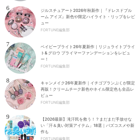
6
ジルスチュアート2026年秋新作｜『ドレスドブル
ーム アイズ』新色や限定ハイライト・リップをレビ
ュー
FORTUNE編集部
7
ベイビーブライト26年夏新作｜リジュライトブライ
ト& グロウ プライマーファンデーションをレビュ
ー！
FORTUNE編集部
8
キャンメイク26年夏新作｜イチゴプランぷくが限定
再販！クリームチーク新色やネイル限定色も全品レ
ビュー
FORTUNE編集部
9
【2026最新】滝汗民を救う！？まだまだ手放せな
い「汗＆臭い対策アイテム」18選｜バズコスメや新
作も
FORTUNE編集部