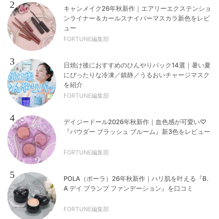
2
キャンメイク26年秋新作｜エアリーエクステンショ
ンライナー＆カールスナイパーマスカラ新色をレビ
ュー
FORTUNE編集部
3
日焼け後におすすめのひんやりパック14選｜暑い夏
にぴったりな冷凍／鎮静／うるおいチャージマスク
を紹介
FORTUNE編集部
4
デイジードール2026年秋新作｜血色感が可愛い♡
『パウダー ブラッシュ ブルーム』新3色をレビュー
FORTUNE編集部
5
POLA（ポーラ）26年秋新作｜ハリ肌を叶える『B.
A デイ プランプ ファンデーション』を口コミ
FORTUNE編集部