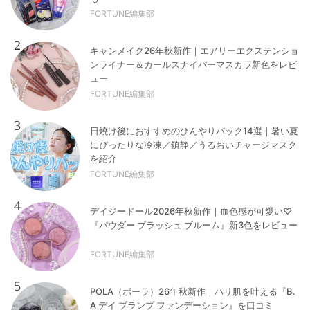
FORTUNE編集部
2
キャンメイク26年秋新作｜エアリーエクステンショ
ンライナー＆カールスナイパーマスカラ新色をレビ
ュー
FORTUNE編集部
3
日焼け後におすすめのひんやりパック14選｜暑い夏
にぴったりな冷凍／鎮静／うるおいチャージマスク
を紹介
FORTUNE編集部
4
デイジードール2026年秋新作｜血色感が可愛い♡
『パウダー ブラッシュ ブルーム』新3色をレビュー
FORTUNE編集部
5
POLA（ポーラ）26年秋新作｜ハリ肌を叶える『B.
A デイ プランプ ファンデーション』を口コミ