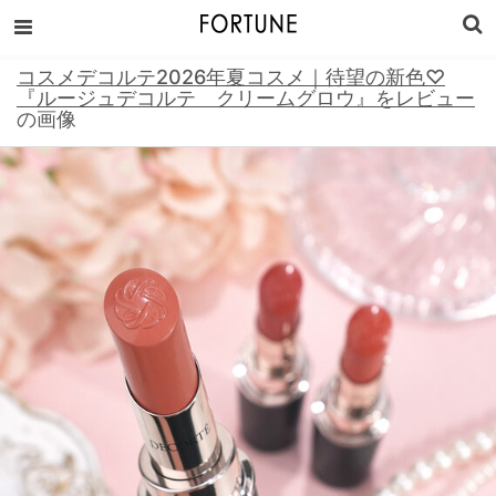
コスメデコルテ2026年夏コスメ｜待望の新色♡
『ルージュデコルテ クリームグロウ』をレビュー
の画像