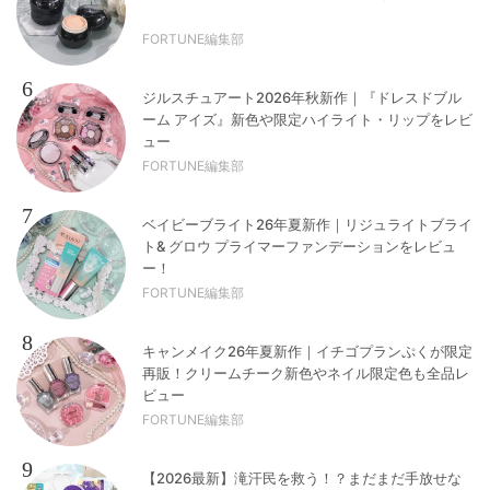
FORTUNE編集部
6
ジルスチュアート2026年秋新作｜『ドレスドブル
ーム アイズ』新色や限定ハイライト・リップをレビ
ュー
FORTUNE編集部
7
ベイビーブライト26年夏新作｜リジュライトブライ
ト& グロウ プライマーファンデーションをレビュ
ー！
FORTUNE編集部
8
キャンメイク26年夏新作｜イチゴプランぷくが限定
再販！クリームチーク新色やネイル限定色も全品レ
ビュー
FORTUNE編集部
9
【2026最新】滝汗民を救う！？まだまだ手放せな