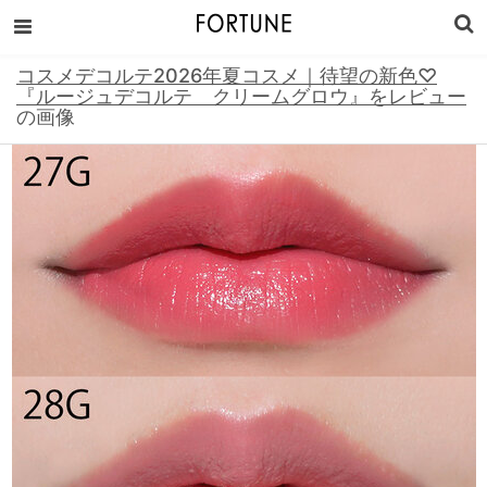
コスメデコルテ2026年夏コスメ｜待望の新色♡
『ルージュデコルテ クリームグロウ』をレビュー
の画像