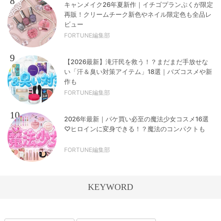
8
キャンメイク26年夏新作｜イチゴプランぷくが限定
再販！クリームチーク新色やネイル限定色も全品レ
ビュー
FORTUNE編集部
9
【2026最新】滝汗民を救う！？まだまだ手放せな
い「汗＆臭い対策アイテム」18選｜バズコスメや新
作も
FORTUNE編集部
10
2026年最新｜パケ買い必至の魔法少女コスメ16選
♡ヒロインに変身できる！？魔法のコンパクトも
FORTUNE編集部
KEYWORD