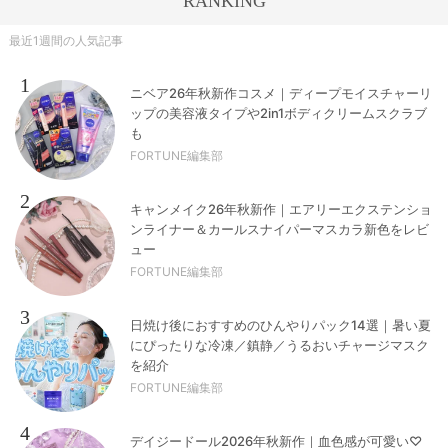
RANKING
最近1週間の人気記事
1
ニベア26年秋新作コスメ｜ディープモイスチャーリ
ップの美容液タイプや2in1ボディクリームスクラブ
も
FORTUNE編集部
2
キャンメイク26年秋新作｜エアリーエクステンショ
ンライナー＆カールスナイパーマスカラ新色をレビ
ュー
FORTUNE編集部
3
日焼け後におすすめのひんやりパック14選｜暑い夏
にぴったりな冷凍／鎮静／うるおいチャージマスク
を紹介
FORTUNE編集部
4
デイジードール2026年秋新作｜血色感が可愛い♡