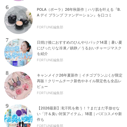
6
POLA（ポーラ）26年秋新作｜ハリ肌を叶える『B.
A デイ プランプ ファンデーション』を口コミ
FORTUNE編集部
7
日焼け後におすすめのひんやりパック14選｜暑い夏
にぴったりな冷凍／鎮静／うるおいチャージマスク
を紹介
FORTUNE編集部
8
キャンメイク26年夏新作｜イチゴプランぷくが限定
再販！クリームチーク新色やネイル限定色も全品レ
ビュー
FORTUNE編集部
9
【2026最新】滝汗民を救う！？まだまだ手放せな
い「汗＆臭い対策アイテム」18選｜バズコスメや新
作も
FORTUNE編集部