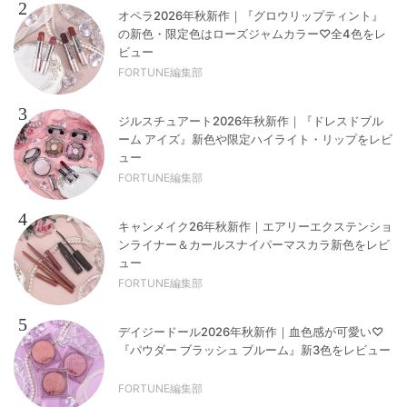
2
オペラ2026年秋新作｜『グロウリップティント』
の新色・限定色はローズジャムカラー♡全4色をレ
ビュー
FORTUNE編集部
3
ジルスチュアート2026年秋新作｜『ドレスドブル
ーム アイズ』新色や限定ハイライト・リップをレビ
ュー
FORTUNE編集部
4
キャンメイク26年秋新作｜エアリーエクステンショ
ンライナー＆カールスナイパーマスカラ新色をレビ
ュー
FORTUNE編集部
5
デイジードール2026年秋新作｜血色感が可愛い♡
『パウダー ブラッシュ ブルーム』新3色をレビュー
FORTUNE編集部