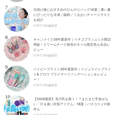
7
日焼け後におすすめのひんやりパック14選｜暑い夏
にぴったりな冷凍／鎮静／うるおいチャージマスク
を紹介
FORTUNE編集部
8
キャンメイク26年夏新作｜イチゴプランぷくが限定
再販！クリームチーク新色やネイル限定色も全品レ
ビュー
FORTUNE編集部
9
ベイビーブライト26年夏新作｜リジュライトブライ
ト& グロウ プライマーファンデーションをレビュ
ー！
FORTUNE編集部
10
【2026最新】滝汗民を救う！？まだまだ手放せな
い「汗＆臭い対策アイテム」18選｜バズコスメや新
作も
FORTUNE編集部