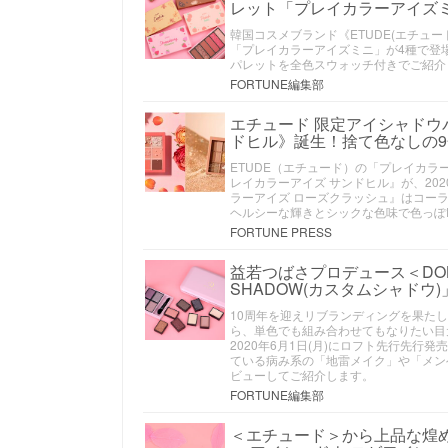
レット「プレイカラーアイズ
韓国コスメブランド《ETUDE(エチュ
「プレイカラーアイズミニ」が4種で登
パレットを全色スウォッチ付きでご紹介
FORTUNE編集部
エチュード 限定アイシャドウ
ドヒル》誕生！捨て色なしの9
ETUDE（エチュード）の「プレイカ
レイカラーアイズ サンドヒル』が、20
ラーアイズ ローズクラッシュ』はコーラ
ヘルシーな輝きとシックな色味で色っぽ
FORTUNE PRESS
益若つばさプロデュース＜DOLL
SHADOW(カスタムシャドウ)
10周年を迎えリブランディングを果たした
ら、単色でも組み合わせてもなりたい目元
2020年6月1日(月)にロフト先行先行
ている病み系の「地雷メイク」や「メン
ビューしてご紹介します。
FORTUNE編集部
＜エチュード＞から上品な煌