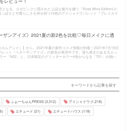
』をレビュー！
なる、ロゼピンクに隠された上品な魅力を纏う『Rose Wine Edition(ロ
な色っぽさと可愛らしさを併せ持つ10色のアイシャドウパレット『プレイカラ
。
ーザンアイズ》2021夏の新2色を比較♡毎日メイクに透
（ロムアンド）】から、2021年夏の新作コスメ情報が到着！2021年7月19日
パレット『ベターザンアイズ』の新色が発売中です。落ち着きのある大人っ
ー「N02」と、日本限定のグリッターカラー4色からなる「T01」が揃い
キーワードから記事を探す
ふぉーちゅんPRESS (3,312)
アイシャドウ (1,218)
6)
エチュード (21)
エチュードハウス (118)