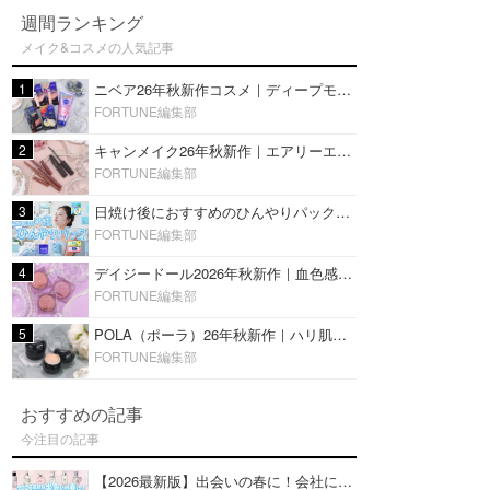
週間ランキング
メイク&コスメの人気記事
1
ニベア26年秋新作コスメ｜ディープモイスチャーリップの美容液タイプや2in1ボディクリームスクラブも
FORTUNE編集部
2
キャンメイク26年秋新作｜エアリーエクステンションライナー＆カールスナイパーマスカラ新色をレビュー
FORTUNE編集部
3
日焼け後におすすめのひんやりパック14選｜暑い夏にぴったりな冷凍／鎮静／うるおいチャージマスクを紹介
FORTUNE編集部
4
デイジードール2026年秋新作｜血色感が可愛い♡『パウダー ブラッシュ ブルーム』新3色をレビュー
FORTUNE編集部
5
POLA（ポーラ）26年秋新作｜ハリ肌を叶える『B.A デイ プランプ ファンデーション』を口コミ
FORTUNE編集部
おすすめの記事
今注目の記事
【2026最新版】出会いの春に！会社にもおすすめの好印象な香水14選♡ビジネスの場での香水マナーも