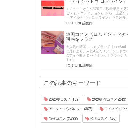
ー アイシャドウ ロゼワイン
エチュードから4月29日に数量限定で発売と
ゼワイン エディション)』から、上品
ー アイシャドウ ロゼワイン』をご紹介
FORTUNE編集部
韓国コスメ《ロムアンド ベタ
明感をプラス
大人気の韓国コスメブランド【rom&nd
（月）より、人気4色入りアイシャドウ
ぽアイを叶えるバイオレットブラウンカラ
ます。
FORTUNE編集部
この記事のキーワード
2020夏コスメ (189)
2020新作コスメ (243)
アイシャドウパレット (307)
アイメイク (44
新作コスメ (3,388)
韓国コスメ (426)