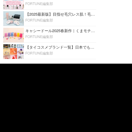
FORTUNE編集部
【2025最新版】目指せ毛穴レス肌！毛穴を埋めて隠す「おすすめ部分用下地＆プライマー」ランキング♡
FORTUNE編集部
キャシードール2025春新作｜くまモチーフのミニリップ「シャイニーベア リップモイスト」をレビュー♡
FORTUNE編集部
【タイコスメブランド一覧】日本でも人気沸騰中の“タイコスメ”ブランド20選！
FORTUNE編集部