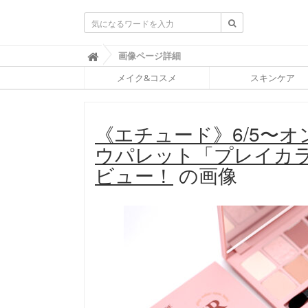
ふ
画像ページ詳細

ぉ
メイク&コスメ
スキンケア
ー
ち
ゅ
ん
《エチュード》6/5〜
(
F
ウパレット「プレイカ
O
R
ビュー！
の画像
T
U
N
E
)