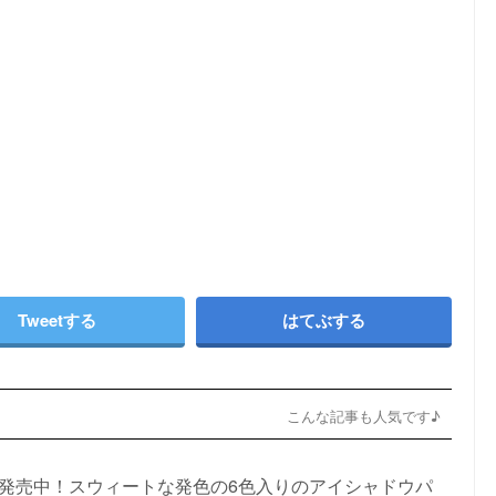
Tweetする
はてぶする
こんな記事も人気です♪
/5〜発売中！スウィートな発色の6色入りのアイシャドウパ