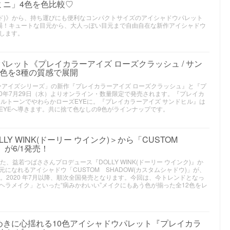
ミニ」4色を色比較♡
ード)》から、持ち運びにも便利なコンパクトサイズのアイシャドウパレット
場！キュートな目元から、大人っぽい目元まで自由自在な新作アイシャドウ
します。
パレット《プレイカラーアイズ ローズクラッシュ / サン
色を3種の質感で展開
ラーアイズシリーズ」の新作『プレイカラーアイズ ローズクラッシュ』と『プ
20年7月29日（水）よりオンライン・数量限定で発売されます。『プレイカ
ルトーンでやわらかローズEYEに。『プレイカラーアイズ サンドヒル』は
EYEへ導きます。共に捨て色なしの9色がラインナップです。
Y WINK(ドーリー ウインク)＞から「CUSTOM
」が6/1発売！
、益若つばささんプロデュース『DOLLY WINK(ドーリー ウインク)』か
になれるアイシャドウ「CUSTOM SHADOW(カスタムシャドウ)」が、
発売。2020 年7月以降、順次全国発売となります。今回は、今トレンドとなっ
ヘラメイク」といった“病みかわいい”メイクにもあう色が揃った全12色をレ
めきに心揺れる10色アイシャドウパレット『プレイカラ