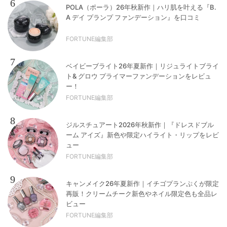
6
POLA（ポーラ）26年秋新作｜ハリ肌を叶える『B.
A デイ プランプ ファンデーション』を口コミ
FORTUNE編集部
7
ベイビーブライト26年夏新作｜リジュライトブライ
ト& グロウ プライマーファンデーションをレビュ
ー！
FORTUNE編集部
8
ジルスチュアート2026年秋新作｜『ドレスドブル
ーム アイズ』新色や限定ハイライト・リップをレビ
ュー
FORTUNE編集部
9
キャンメイク26年夏新作｜イチゴプランぷくが限定
再販！クリームチーク新色やネイル限定色も全品レ
ビュー
FORTUNE編集部