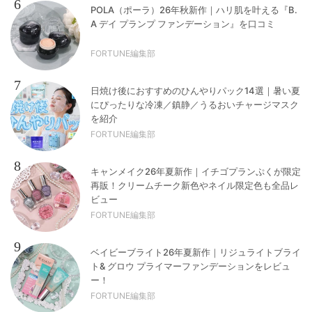
6
POLA（ポーラ）26年秋新作｜ハリ肌を叶える『B.
A デイ プランプ ファンデーション』を口コミ
FORTUNE編集部
7
日焼け後におすすめのひんやりパック14選｜暑い夏
にぴったりな冷凍／鎮静／うるおいチャージマスク
を紹介
FORTUNE編集部
8
キャンメイク26年夏新作｜イチゴプランぷくが限定
再販！クリームチーク新色やネイル限定色も全品レ
ビュー
FORTUNE編集部
9
ベイビーブライト26年夏新作｜リジュライトブライ
ト& グロウ プライマーファンデーションをレビュ
ー！
FORTUNE編集部