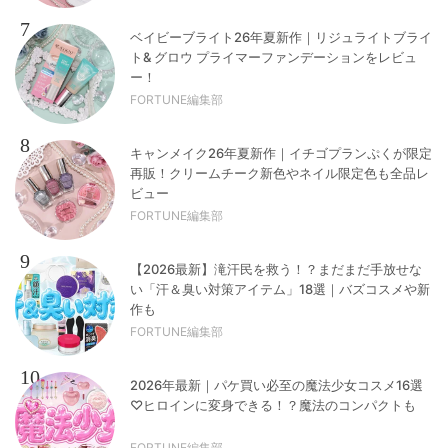
7
ベイビーブライト26年夏新作｜リジュライトブライ
ト& グロウ プライマーファンデーションをレビュ
ー！
FORTUNE編集部
8
キャンメイク26年夏新作｜イチゴプランぷくが限定
再販！クリームチーク新色やネイル限定色も全品レ
ビュー
FORTUNE編集部
9
【2026最新】滝汗民を救う！？まだまだ手放せな
い「汗＆臭い対策アイテム」18選｜バズコスメや新
作も
FORTUNE編集部
10
2026年最新｜パケ買い必至の魔法少女コスメ16選
♡ヒロインに変身できる！？魔法のコンパクトも
FORTUNE編集部