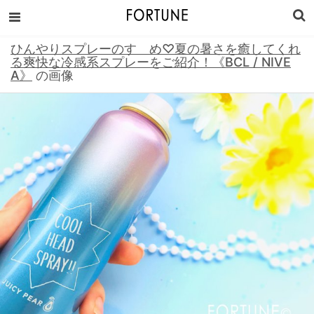
ひんやりスプレーのすゝめ♡夏の暑さを癒してくれ
る爽快な冷感系スプレーをご紹介！《BCL / NIVE
A》
の画像