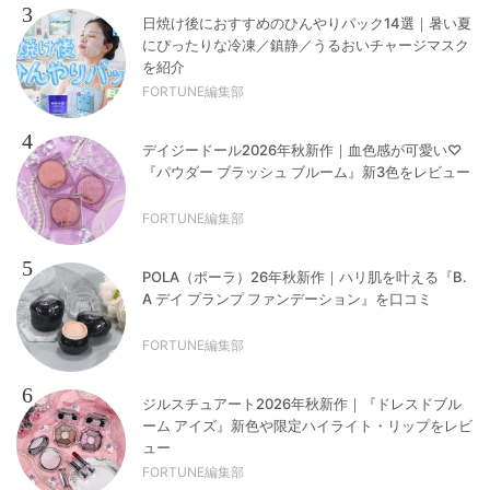
3
日焼け後におすすめのひんやりパック14選｜暑い夏
にぴったりな冷凍／鎮静／うるおいチャージマスク
を紹介
FORTUNE編集部
4
デイジードール2026年秋新作｜血色感が可愛い♡
『パウダー ブラッシュ ブルーム』新3色をレビュー
FORTUNE編集部
5
POLA（ポーラ）26年秋新作｜ハリ肌を叶える『B.
A デイ プランプ ファンデーション』を口コミ
FORTUNE編集部
6
ジルスチュアート2026年秋新作｜『ドレスドブル
ーム アイズ』新色や限定ハイライト・リップをレビ
ュー
FORTUNE編集部