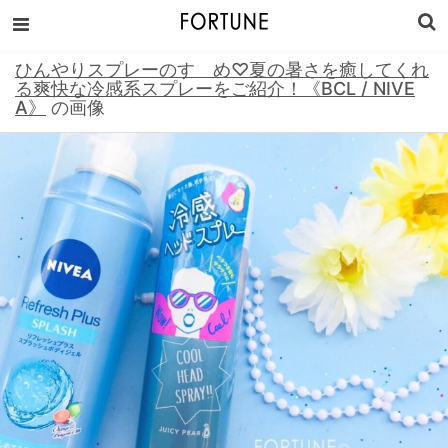
ひんやりスプレーのすゝめ♡夏の暑さを癒してくれ
る爽快な冷感系スプレーをご紹介！《BCL / NIVE
A》
の画像