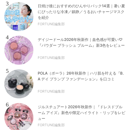
3
日焼け後におすすめのひんやりパック14選｜暑い夏
にぴったりな冷凍／鎮静／うるおいチャージマスク
を紹介
FORTUNE編集部
4
デイジードール2026年秋新作｜血色感が可愛い♡
『パウダー ブラッシュ ブルーム』新3色をレビュー
FORTUNE編集部
5
POLA（ポーラ）26年秋新作｜ハリ肌を叶える『B.
A デイ プランプ ファンデーション』を口コミ
FORTUNE編集部
6
ジルスチュアート2026年秋新作｜『ドレスドブル
ーム アイズ』新色や限定ハイライト・リップをレビ
ュー
FORTUNE編集部