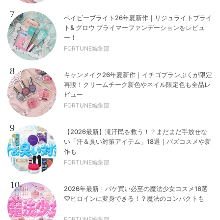
7
ベイビーブライト26年夏新作｜リジュライトブライ
ト& グロウ プライマーファンデーションをレビュ
ー！
FORTUNE編集部
8
キャンメイク26年夏新作｜イチゴプランぷくが限定
再販！クリームチーク新色やネイル限定色も全品レ
ビュー
FORTUNE編集部
9
【2026最新】滝汗民を救う！？まだまだ手放せな
い「汗＆臭い対策アイテム」18選｜バズコスメや新
作も
FORTUNE編集部
10
2026年最新｜パケ買い必至の魔法少女コスメ16選
♡ヒロインに変身できる！？魔法のコンパクトも
FORTUNE編集部