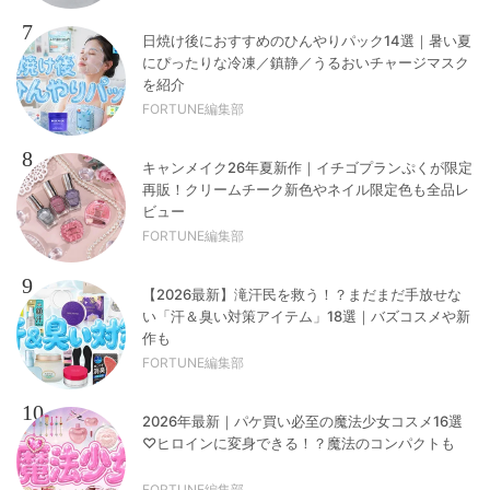
7
日焼け後におすすめのひんやりパック14選｜暑い夏
にぴったりな冷凍／鎮静／うるおいチャージマスク
を紹介
FORTUNE編集部
8
キャンメイク26年夏新作｜イチゴプランぷくが限定
再販！クリームチーク新色やネイル限定色も全品レ
ビュー
FORTUNE編集部
9
【2026最新】滝汗民を救う！？まだまだ手放せな
い「汗＆臭い対策アイテム」18選｜バズコスメや新
作も
FORTUNE編集部
10
2026年最新｜パケ買い必至の魔法少女コスメ16選
♡ヒロインに変身できる！？魔法のコンパクトも
FORTUNE編集部