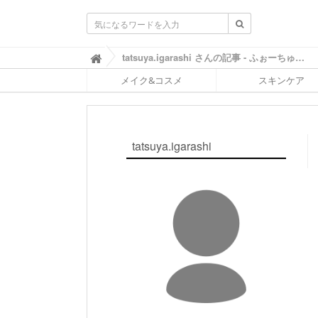
ふ
tatsuya.igarashi さんの記事 - ふぉーちゅん(FORTUNE)

ぉ
メイク&コスメ
スキンケア
ー
ち
ゅ
ん
(
tatsuya.igarashi
F
O
R
T
U
N
E
)