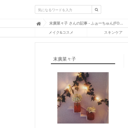
ふ
末廣菜々子 さんの記事 - ふぉーちゅん(FORTUNE)

ぉ
メイク&コスメ
スキンケア
ー
ち
ゅ
ん
(
末廣菜々子
F
O
R
T
U
N
E
)