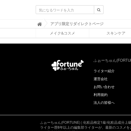
ふ
アプリ限定リダイレクトページ

ぉ
メイク&コスメ
スキンケア
ー
ち
ゅ
ん
(
F
ふぉーちゅん(FORTU
O
R
ライター紹介
T
運営会社
U
N
お問い合わせ
E
利用規約
)
法人の皆様へ
ふぉーちゅん(FORTUNE) | 化粧品検定1級/化粧品
ライター歴8年以上の編集部ライターが、最新のコスメを