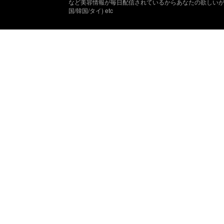
など美容情報が毎日配信されているからあなたの欲しいが
国/韓国/タイ) etc